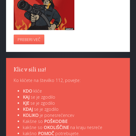
PREBERI VEČ
Klic v sili 112!
Ko kličete na številko 112, povejte:
KDO
kliče
KAJ
se je zgodilo
KJE
se je zgodilo
KDAJ
se je zgodilo
KOLIKO
je ponesrečencev
Kakšne so
POŠKODBE
kakšne so
OKOLIŠČINE
na kraju nesreče
kakšno
POMOČ
potrebujete.