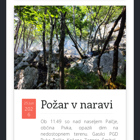
Požar v naravi
25 Jun
202
6
Ob 11.49 so nad naseljem Palčje,
občina Pivka, opazili dim na
nedostopnem terenu. Gasilci PGD