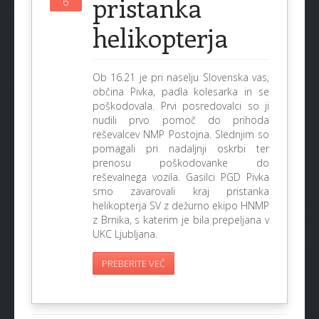
pristanka
6
helikopterja
Ob 16.21 je pri naselju Slovenska vas,
občina Pivka, padla kolesarka in se
poškodovala. Prvi posredovalci so ji
nudili prvo pomoč do prihoda
reševalcev NMP Postojna. Slednjim so
pomagali pri nadaljnji oskrbi ter
prenosu poškodovanke do
reševalnega vozila. Gasilci PGD Pivka
smo zavarovali kraj pristanka
helikopterja SV z dežurno ekipo HNMP
z Brnika, s katerim je bila prepeljana v
UKC Ljubljana.
PREBERITE VEČ