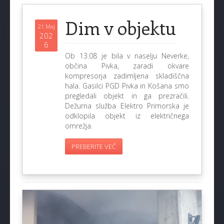
Dim v objektu
21 Maj
202
6
Ob 13.08 je bila v naselju Neverke,
občina Pivka, zaradi okvare
kompresorja zadimljena skladiščna
hala. Gasilci PGD Pivka in Košana smo
pregledali objekt in ga prezračili.
Dežurna služba Elektro Primorska je
odklopila objekt iz električnega
omrežja.
PREBERITE VEČ