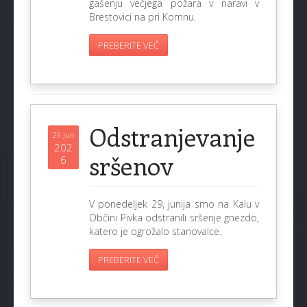
gašenju večjega požara v naravi v
Brestovici na pri Komnu.
PREBERITE VEČ
Odstranjevanje
29 Jun
202
sršenov
6
V ponedeljek 29, junija smo na Kalu v
Občini Pivka odstranili sršenje gnezdo,
katero je ogrožalo stanovalce.
PREBERITE VEČ