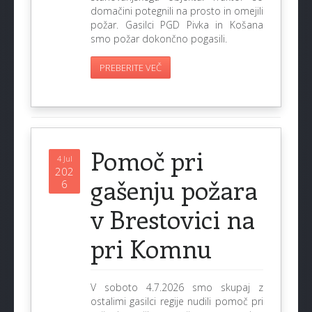
domačini potegnili na prosto in omejili
požar. Gasilci PGD Pivka in Košana
smo požar dokončno pogasili.
PREBERITE VEČ
Pomoč pri
4 Jul
202
gašenju požara
6
v Brestovici na
pri Komnu
V soboto 4.7.2026 smo skupaj z
ostalimi gasilci regije nudili pomoč pri