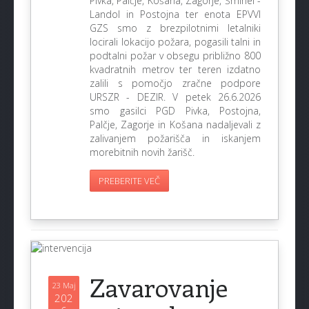
Pivka, Palčje, Košana, Zagorje, Šmihel -
Landol in Postojna ter enota EPVVI
GZS smo z brezpilotnimi letalniki
locirali lokacijo požara, pogasili talni in
podtalni požar v obsegu približno 800
kvadratnih metrov ter teren izdatno
zalili s pomočjo zračne podpore
URSZR - DEZIR. V petek 26.6.2026
smo gasilci PGD Pivka, Postojna,
Palčje, Zagorje in Košana nadaljevali z
zalivanjem požarišča in iskanjem
morebitnih novih žarišč.
PREBERITE VEČ
Zavarovanje
23 Maj
202