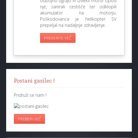
odbojno ograjo in izvlekli motor izpod
nje, sanirali cestišče ter odklopili
akumulator na motorju.
Poškodovanca je helikopter SV
prepeljal na nadaljnje zdravljenje.
PREBERITE VEČ
Postani gasilec !
Pridruži se nam !
PREBERI VEČ