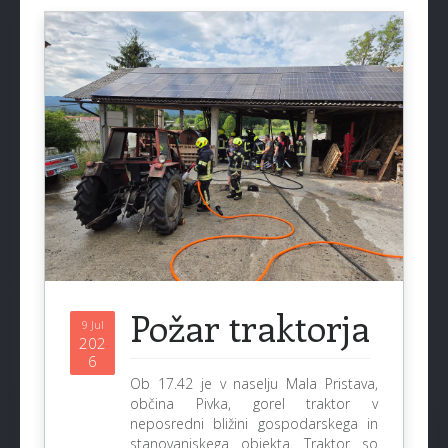
Požar traktorja
9 Jul
202
6
Ob 17.42 je v naselju Mala Pristava,
občina Pivka, gorel traktor v
neposredni bližini gospodarskega in
stanovanjskega objekta. Traktor so