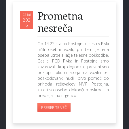
Prometna
22 Jul
202
nesreča
6
Ob 14.22 sta na Postojnski cesti v Pivki
trčili osebni vozili, pri tem je ena
oseba utrpela lažje telesne poškodbe.
Gasilci PGD Pivka in Postojna smo
zavarovali kraj dogodka, preventivno
odklopili akumulatorja na vozilih ter
poškodovanki nudili prvo pomoč do
prihoda reševalcev NMP Postojna,
kateri so osebo dokončno oskrbeli in
prepeljali na urgenco.
PREBERITE VEČ