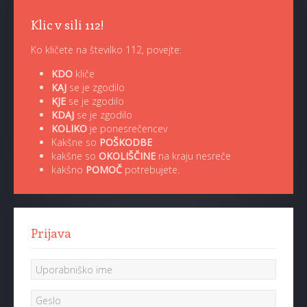
Klic v sili 112!
Ko kličete na številko 112, povejte:
KDO
kliče
KAJ
se je zgodilo
KJE
se je zgodilo
KDAJ
se je zgodilo
KOLIKO
je ponesrečencev
Kakšne so
POŠKODBE
kakšne so
OKOLIŠČINE
na kraju nesreče
kakšno
POMOČ
potrebujete.
Prijava