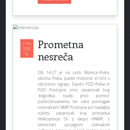
Prometna
2 Maj
202
nesreča
6
Ob 14.27 je na cesti Ribnica–Pivka,
občina Pivka, padel motorist in trčil v
obcestno ograjo. Gasilci PGD Pivka in
PGD Postojna smo zavarovali kraj
dogodka, nudili prvo pomoč
poškodovanemu ter nato pomagali
reševalcem NMP Postojna pri nadaljnji
oskrbi, zavarovali kraj pristanka
helikopterja SV z ekipo HNMP, s
tehničnim posegom odmaknili