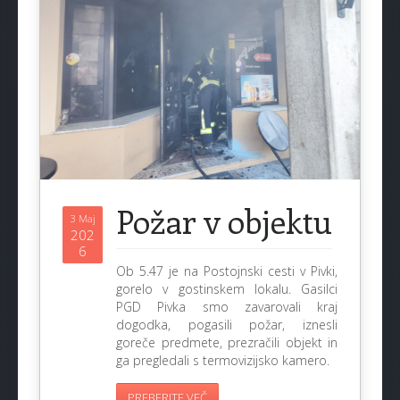
Požar v objektu
3 Maj
202
6
Ob 5.47 je na Postojnski cesti v Pivki,
gorelo v gostinskem lokalu. Gasilci
PGD Pivka smo zavarovali kraj
dogodka, pogasili požar, iznesli
goreče predmete, prezračili objekt in
ga pregledali s termovizijsko kamero.
PREBERITE VEČ